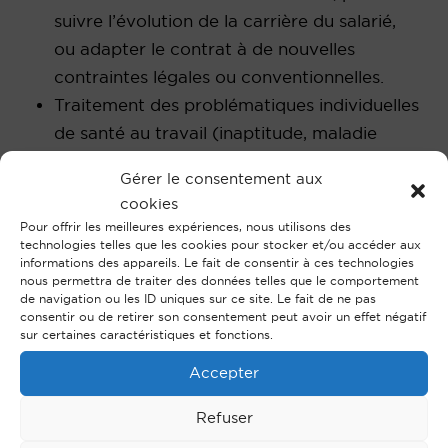
suivre l’évolution de la carrière du salarié,
ou adapter le contrat à de nouvelles
contraintes légales ou conventionnelles.
Traitement des problématiques individuelles
de santé au travail (inaptitude, maladie
longue durée, accidents du travail,
Gérer le consentement aux
harcèlement, souffrance au travail).
cookies
En cas de conflit pressenti, définition de la
Pour offrir les meilleures expériences, nous utilisons des
stratégie pré-contentieuse: anticiper les
technologies telles que les cookies pour stocker et/ou accéder aux
informations des appareils. Le fait de consentir à ces technologies
conflits ou les désamorcer, protéger
nous permettra de traiter des données telles que le comportement
de navigation ou les ID uniques sur ce site. Le fait de ne pas
l’employeur si le conflit ne peut être évité
consentir ou de retirer son consentement peut avoir un effet négatif
(rédaction des courriers, mise en œuvre des
sur certaines caractéristiques et fonctions.
mesures disciplinaires)
Accepter
Jusqu’à la rupture du contrat de travail
Refuser