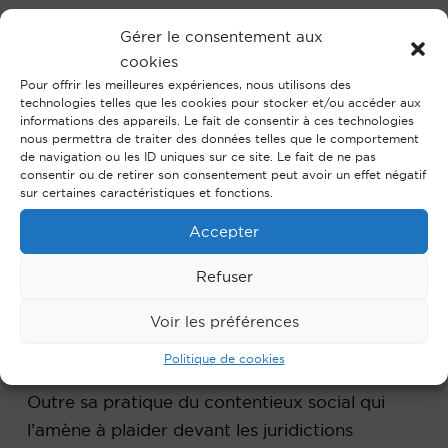
le cadre de l’Institut d’Etudes Juridiques en vue
Gérer le consentement aux
de préparer les étudiants à l’entrée à l’EFB
cookies
(Ecole de Formation du Barreau).
Pour offrir les meilleures expériences, nous utilisons des
technologies telles que les cookies pour stocker et/ou accéder aux
informations des appareils. Le fait de consentir à ces technologies
Après 7 années de collaboration au sein du
nous permettra de traiter des données telles que le comportement
cabinet, Hortense de Saint Remy en est
de navigation ou les ID uniques sur ce site. Le fait de ne pas
consentir ou de retirer son consentement peut avoir un effet négatif
devenue associée, en janvier 2000. Elle
sur certaines caractéristiques et fonctions.
intervient aujourd’hui principalement dans les
Accepter
domaines du droit social, pour le compte de
grandes entreprises et de PME de tous
Refuser
secteurs professionnels et plus généralement
Voir les préférences
dans la gestion des problématiques liées aux
ressources humaines.
Politique de cookies
Outre sa pratique du contentieux social qui
l’amène à plaider devant les juridictions