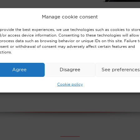
Manage cookie consent
Valérie Le Roux intervient dans le domaine
provide the best experiences, we use technologies such as cookies to stor
du droit social où elle exerce une activité
/or access device information. Consenting to these technologies will allow
process data such as browsing behavior or unique IDs on this site. Failure 
aussi bien contentieuse que de conseil
sent or withdrawal of consent may adversely affect certain features and
auprès des entreprises (relations
ctions.
individuelles et collectives de travail) ,
dirigeants et cadres.
Agree
Disagree
See preferences
Cookie policy