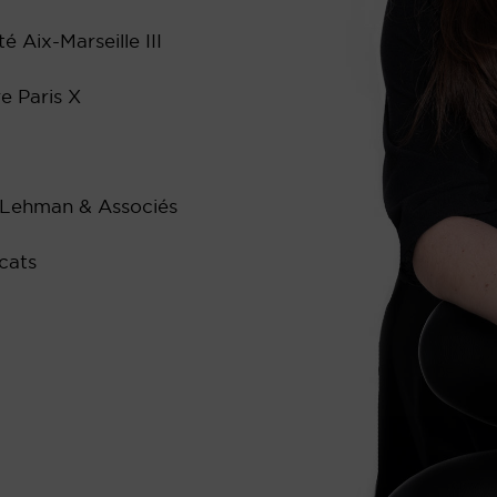
é Aix-Marseille III
re Paris X
s Lehman & Associés
cats