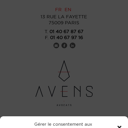
FR
EN
13 RUE LA FAYETTE
75009 PARIS
T.
01 40 67 87 67
F.
01 40 67 97 16
Navigation
Gérer le consentement aux