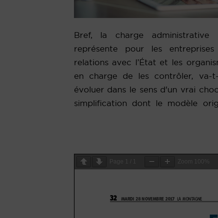
Bref, la charge administrative
n'avait pas produit les secous
représente pour les entreprises
relations avec l’État et les organi
en charge de les contrôler, va-t-
évoluer dans le sens d'un vrai cho
simplification dont le modèle orig
Page
1
/
1
Zoom
100%