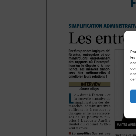
Pou
les
con
com
con
cer