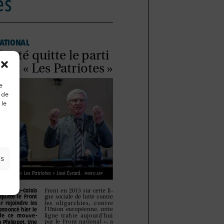
e
 de
 le
es