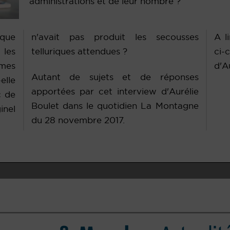
administrations et de leur nombre ?
 que
ses
A l
 les
telluriques attendues ?
ci-
smes
d'A
Autant de sujets et de réponses
elle
apportées par cet interview d'Aurélie
c de
Boulet dans le quotidien La Montagne
inel
du 28 novembre 2017.