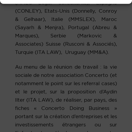
(HMLC Legal consultants), Espagne
(CONLEY), Etats-Unis (Donnelly, Conroy
& Gelhaar), Italie (MMSLEX), Maroc
(Sayarh & Menjra), Portugal (Abreu &
Marques), Serbie (Markovic &
Associates) Suisse (Rusconi & Associés),
Turquie (ITA LAW), Uruguay (MM&A).
Au menu de la réunion de travail : la vie
sociale de notre association Concerto (et
notamment le point sur les referral cases)
et le projet, sur la proposition d’Aydin
Ilter (ITA LAW), de réaliser, par pays, des
fiches « Concerto Doing Business »
portant sur la création d’entreprises et les
investissements étrangers ou sur