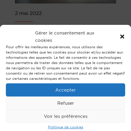
2 mai 2022
La prochaine conférence de Concerto,
Gérer le consentement aux
notre réseau de cabinets d’avocats
cookies
partenaires à l’étranger, se tient le 6 mai
Pour offrir les meilleures expériences, nous utilisons des
technologies telles que les cookies pour stocker et/ou accéder aux
à Lisbonne.
informations des appareils. Le fait de consentir à ces technologies
nous permettra de traiter des données telles que le comportement
Nous y retrouverons nos 16 partenaires
de navigation ou les ID uniques sur ce site. Le fait de ne pas
consentir ou de retirer son consentement peut avoir un effet négatif
indépendants : Angleterre (Black Graf
sur certaines caractéristiques et fonctions.
LLP), Autriche (Urbanek Lind Schmied
Accepter
Reisch Rechtsanwälte), Belgique (MCW
Avocats), Brésil (Falcon, Gail, Feijo &
Refuser
Sluiuzas Advocacia Empresarial), Canada
Voir les préférences
(AVENS MONTREAL), Chili (Echeverria &
Lyon Abogados), Emirats Arabes Unis
Politique de cookies