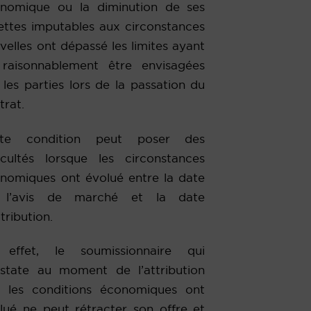
nomique ou la diminution de ses
ettes imputables aux circonstances
velles ont dépassé les limites ayant
raisonnablement être envisagées
 les parties lors de la passation du
trat.
tte condition peut poser des
ficultés lorsque les circonstances
nomiques ont évolué entre la date
 l’avis de marché et la date
ttribution.
 effet, le soumissionnaire qui
state au moment de l’attribution
 les conditions économiques ont
lué ne peut rétracter son offre et