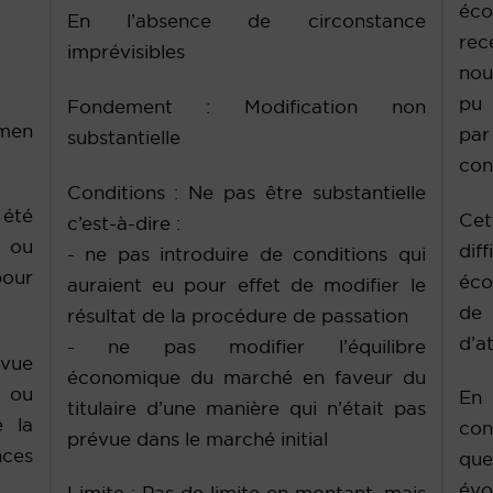
éco
En l’absence de circonstance
rec
imprévisibles
nou
pu 
Fondement : Modification non
men
par
substantielle
con
Conditions : Ne pas être substantielle
 été
Ce
c’est-à-dire :
t ou
dif
- ne pas introduire de conditions qui
pour
éco
auraient eu pour effet de modifier le
de
résultat de la procédure de passation
d’a
- ne pas modifier l’équilibre
ue
économique du marché en faveur du
t ou
En
titulaire d’une manière qui n’était pas
e la
con
prévue dans le marché initial
ces
que
évo