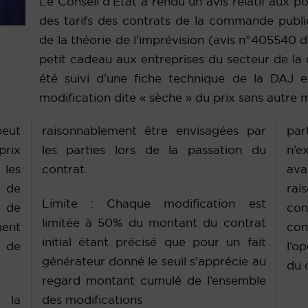
Le Conseil d’État a rendu un avis relatif aux po
des tarifs des contrats de la commande publi
de la théorie de l’imprévision (avis n°405540 
petit cadeau aux entreprises du secteur de la
été suivi d’une fiche technique de la DAJ e
modification dite « sèche » du prix sans autre m
peut
raisonnablement être envisagées par
par
prix
les parties lors de la passation du
n’e
 les
contrat.
av
u de
ra
Limite : Chaque modification est
e de
co
limitée à 50% du montant du contrat
ment
con
initial étant précisé que pour un fait
e de
l’o
générateur donné le seuil s’apprécie au
du 
regard montant cumulé de l’ensemble
 la
des modifications