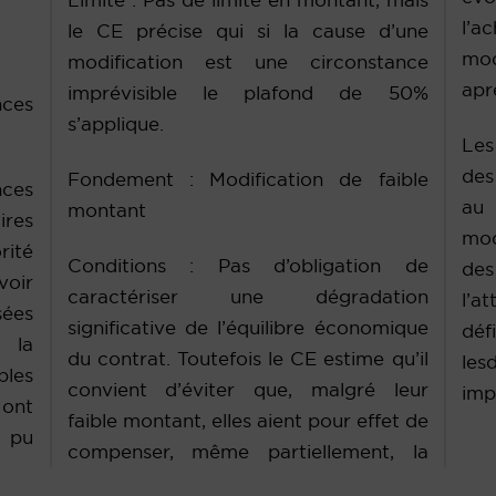
Limite : Pas de limite en montant, mais
l’a
le CE précise qui si la cause d’une
mod
modification est une circonstance
apr
imprévisible le plafond de 50%
ces
s’applique.
Les
des
Fondement : Modification de faible
ces
au 
montant
ires
mod
rité
Conditions : Pas d’obligation de
des
oir
caractériser une dégradation
l’a
sées
significative de l’équilibre économique
déf
 la
du contrat. Toutefois le CE estime qu’il
les
bles
convient d’éviter que, malgré leur
imp
ont
faible montant, elles aient pour effet de
 pu
compenser, même partiellement, la