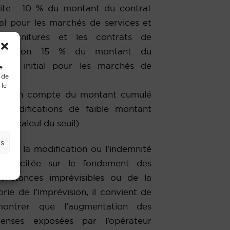
ite : 10 % du montant du contrat
tial pour les marchés de services et
fournitures et les contrats de
ncession 15 % du montant du
ché initial pour les marchés de
e
 de
vaux
 le
ise en compte du montant cumulé
 modifications de faible montant
r le calcul du seuil)
es
sque la modification ou l’indemnité
 sollicitée sur le fondement des
constances imprévisibles ou de la
orie de l’imprévision, il convient de
montrer que l’augmentation des
enses exposées par l’opérateur