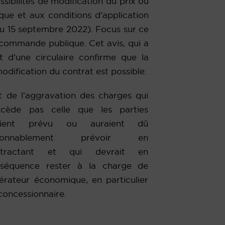
ssibilités de modification du prix ou
que et aux conditions d’application
du 15 septembre 2022). Focus sur ce
 commande publique. Cet avis, qui a
t d’une circulaire confirme que la
odification du contrat est possible.
t de l’aggravation des charges qui
xcède pas celle que les parties
aient prévu ou auraient dû
isonnablement prévoir en
ntractant et qui devrait en
séquence rester à la charge de
pérateur économique, en particulier
concessionnaire.