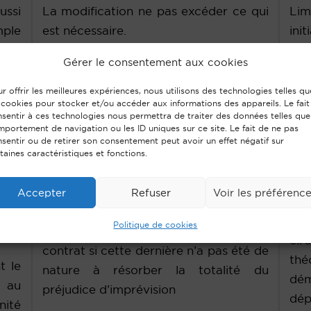
ussi
La modification ne pas excéder ce qui
Lim
ple
est nécessaire.
ini
.
de 
Gérer le consentement aux cookies
Fondement : Indemnité d’imprévision
co
des
mar
r offrir les meilleures expériences, nous utilisons des technologies telles qu
Conditions : Circonstances
aire
 cookies pour stocker et/ou accéder aux informations des appareils. Le fait
tra
sentir à ces technologies nous permettra de traiter des données telles que
imprévisibles, extérieures aux parties
rois
(pr
portement de navigation ou les ID uniques sur ce site. Le fait de ne pas
et bouleversant l’économie du contrat.
sentir ou de retirer son consentement peut avoir un effet négatif sur
des
taines caractéristiques et fonctions.
Poursuite de la prestation/Fourniture
pou
du bien par le titulaire.
Accepter
Refuser
Voir les préférenc
Lor
ion
Limite : Pas de montant maximum
est
Politique de cookies
Cumulable avec une modification du
cir
contrat si cette dernière n’a pas été de
thé
t le
nature à résorber la totalité du
dé
 au
préjudice d’imprévision
dép
ité