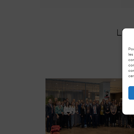
L’A
Pou
les
con
com
con
cer