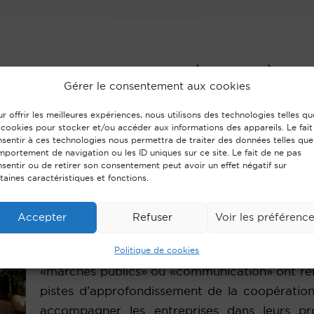
LLIANCE AVENS RÉUNIE À M
Gérer le consentement aux cookies
r offrir les meilleures expériences, nous utilisons des technologies telles qu
 cookies pour stocker et/ou accéder aux informations des appareils. Le fait
sentir à ces technologies nous permettra de traiter des données telles que
portement de navigation ou les ID uniques sur ce site. Le fait de ne pas
sentir ou de retirer son consentement peut avoir un effet négatif sur
taines caractéristiques et fonctions.
9 décembre 2024
Accepter
Refuser
Voir les préférenc
L’alliance Avens qui regroupe les cabinets Ave
Politique de cookies
Paris s’est réunie le 18 octobre dernier à M
«marchés publics» ou «communication» ont re
pistes d’approfondissement de la coopération 
accompagner les entreprises dans leurs p