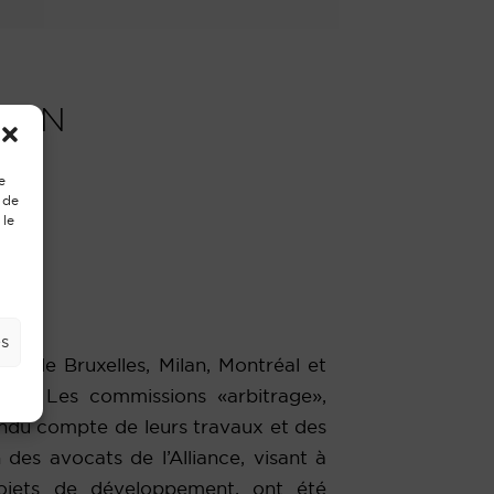
ILAN
e
 de
 le
es
ns de Bruxelles, Milan, Montréal et
ilan. Les commissions «arbitrage»,
ndu compte de leurs travaux et des
des avocats de l’Alliance, visant à
rojets de développement, ont été