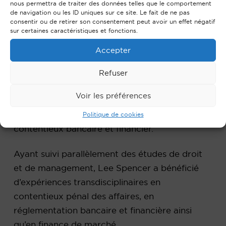
nous permettra de traiter des données telles que le comportement
prestation de serment en 2021, Lee Spencer
de navigation ou les ID uniques sur ce site. Le fait de ne pas
Augier a rejoint le cabinet AVENS en 2023.
consentir ou de retirer son consentement peut avoir un effet négatif
sur certaines caractéristiques et fonctions.
Lee Spencer a pour domaines d’intervention le
Accepter
contentieux commercial, le droit pénal des
Refuser
affaires et le droit bancaire.
Voir les préférences
Auparavant, il a exercé pendant deux années
au sein d’un cabinet d’avocats spécialisé en
Politique de cookies
contentieux bancaire et financier.
Ayant suivi parallèlement des études de droit
et de management, Lee Spencer a bénéficié
d’expériences transdisciplinaires en
contentieux pénal des affaires, en
réglementation bancaire et financière ainsi
qu’en finance de marché.